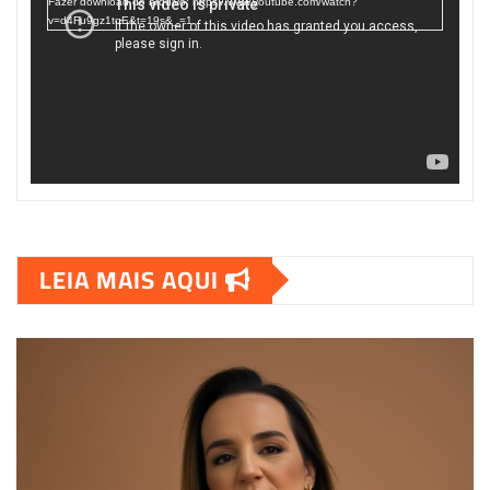
Fazer download do arquivo: https://www.youtube.com/watch?
v=d4Fu9gz1tqE&t=19s&_=1
LEIA MAIS AQUI
00:00