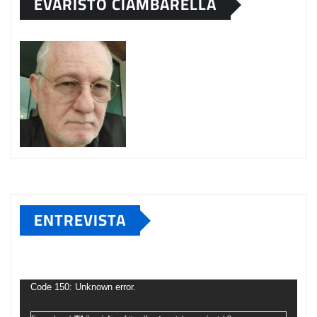
EVARISTO CIAMBARELLA
ENTREVISTA
Tocador
de
Code 150: Unknown error.
vídeo