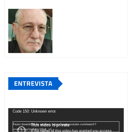
ENTREVISTA
Tocador
de
Code 150: Unknown error.
vídeo
Fazer download do arquivo: https://www.youtube.com/watch?
v=d4Fu9gz1tqE&t=19s&_=1