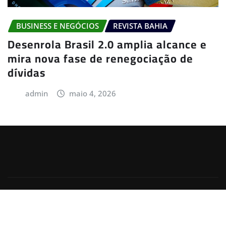
BUSINESS E NEGÓCIOS
REVISTA BAHIA
Desenrola Brasil 2.0 amplia alcance e
mira nova fase de renegociação de
dívidas
admin
maio 4, 2026
Copyright © 2025 | Powered by
WordPress
|
Irvine
News
by
ThemeArile