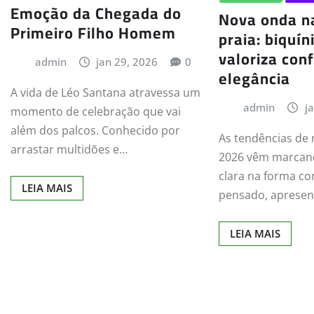
Emoção da Chegada do
Nova onda n
Primeiro Filho Homem
praia: biquín
valoriza con
admin
jan 29, 2026
0
elegância
A vida de Léo Santana atravessa um
admin
j
momento de celebração que vai
além dos palcos. Conhecido por
As tendências de
arrastar multidões e…
2026 vêm marca
clara na forma co
LEIA MAIS
pensado, aprese
LEIA MAIS