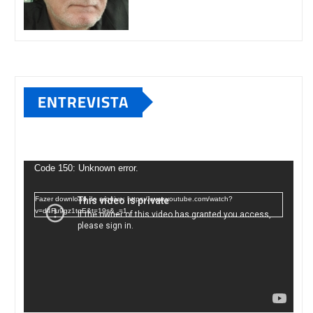
ENTREVISTA
Tocador
de
Code 150: Unknown error.
vídeo
Fazer download do arquivo: https://www.youtube.com/watch?
v=d4Fu9gz1tqE&t=19s&_=1