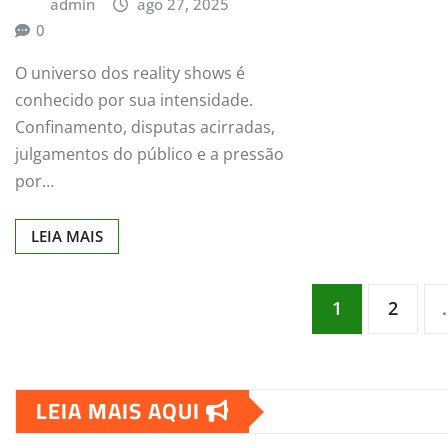
admin
ago 27, 2025
0
O universo dos reality shows é
conhecido por sua intensidade.
Confinamento, disputas acirradas,
julgamentos do público e a pressão
por…
LEIA MAIS
Paginação
1
2
de
LEIA MAIS AQUI
posts