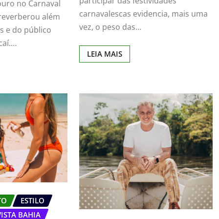
participar das festividades
douro no Carnaval
carnavalescas evidencia, mais uma
 reverberou além
vez, o peso das…
s e do público
caí.…
LEIA MAIS
TO
ESTILO
VISTA BAHIA