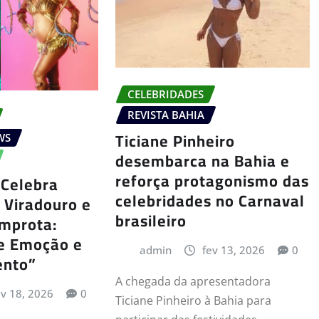
CELEBRIDADES
REVISTA BAHIA
Ticiane Pinheiro
WS
desembarca na Bahia e
reforça protagonismo das
 Celebra
celebridades no Carnaval
 Viradouro e
brasileiro
Improta:
e Emoção e
admin
fev 13, 2026
0
ento”
A chegada da apresentadora
ev 18, 2026
0
Ticiane Pinheiro à Bahia para