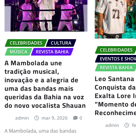
CELEBRIDADES
CULTURA
CELEBRIDADES
MÚSICA
REVISTA BAHIA
EVENTOS E SHO
A Mambolada une
REVISTA BAHIA
tradição musical,
Leo Santana
inovação e a alegria de
Conquista da
uma das bandas mais
Exalta Lore 
queridas da Bahia na voz
“Momento d
do novo vocalista Shauan
Reconhecim
admin
mar 9, 2026
0
admin
f
A Mambolada, uma das bandas