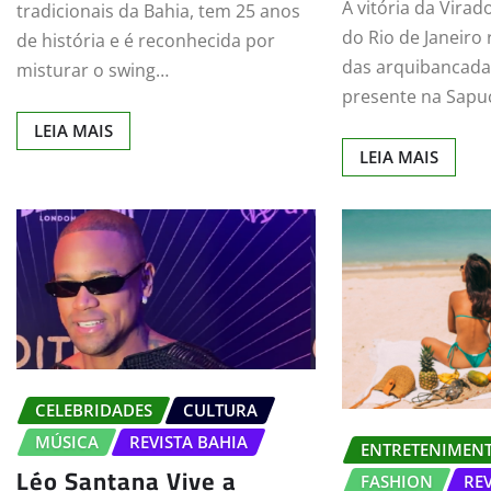
A vitória da Vira
tradicionais da Bahia, tem 25 anos
do Rio de Janeiro
de história e é reconhecida por
das arquibancada
misturar o swing…
presente na Sapu
LEIA MAIS
LEIA MAIS
CELEBRIDADES
CULTURA
MÚSICA
REVISTA BAHIA
ENTRETENIMEN
Léo Santana Vive a
FASHION
RE