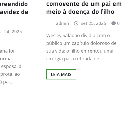
comovente de um pai em
preendido
meio à doença do filho
avidez de
a
admin
set 25, 2025
0
ut 24, 2025
Wesley Safadão dividiu com o
público um capítulo doloroso de
ana foi
sua vida: o filho enfrentou uma
forma
cirurgia para retirada de…
 esposa, a
prota, ao
LEIA MAIS
á pai…