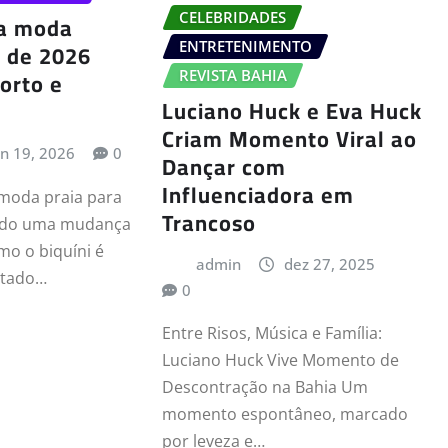
CELEBRIDADES
a moda
i de 2026
ENTRETENIMENTO
forto e
REVISTA BAHIA
Luciano Huck e Eva Huck
Criam Momento Viral ao
an 19, 2026
0
Dançar com
Influenciadora em
 moda praia para
Trancoso
ndo uma mudança
mo o biquíni é
admin
dez 27, 2025
ntado…
0
Entre Risos, Música e Família:
Luciano Huck Vive Momento de
Descontração na Bahia Um
momento espontâneo, marcado
por leveza e…