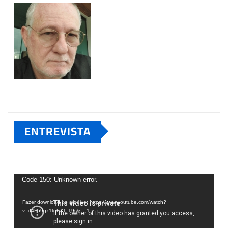
ENTREVISTA
Tocador
de
Code 150: Unknown error.
vídeo
Fazer download do arquivo: https://www.youtube.com/watch?
v=d4Fu9gz1tqE&t=19s&_=1