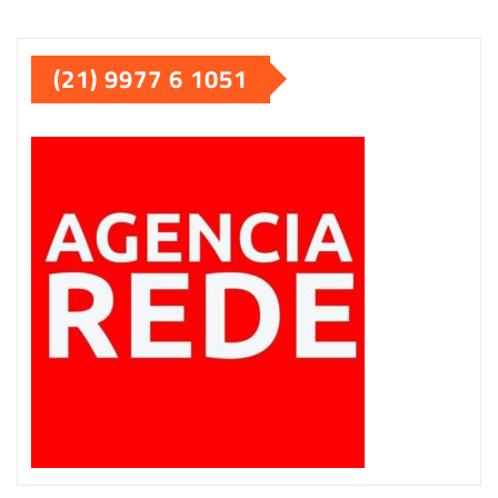
de
(21) 9977 6 1051
posts