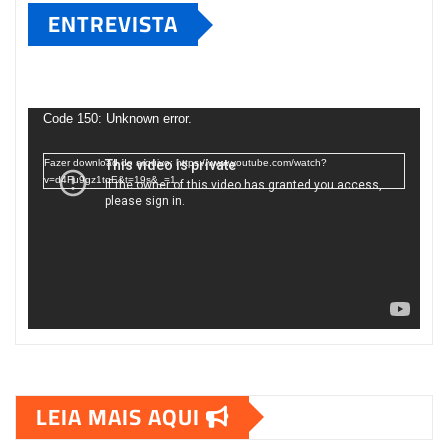
ENTREVISTA
Tocador
de
Code 150: Unknown error.
vídeo
Fazer download do arquivo: https://www.youtube.com/watch?
v=d4Fu9gz1tqE&t=19s&_=1
LEIA MAIS AQUI