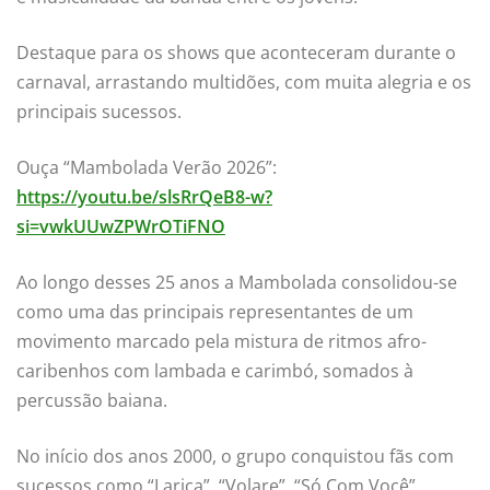
Destaque para os shows que aconteceram durante o
carnaval, arrastando multidões, com muita alegria e os
principais sucessos.
Ouça “Mambolada Verão 2026”:
https://youtu.be/slsRrQeB8-w?
si=vwkUUwZPWrOTiFNO
Ao longo desses 25 anos a Mambolada consolidou-se
como uma das principais representantes de um
movimento marcado pela mistura de ritmos afro-
caribenhos com lambada e carimbó, somados à
percussão baiana.
No início dos anos 2000, o grupo conquistou fãs com
sucessos como “Larica”, “Volare”, “Só Com Você”,