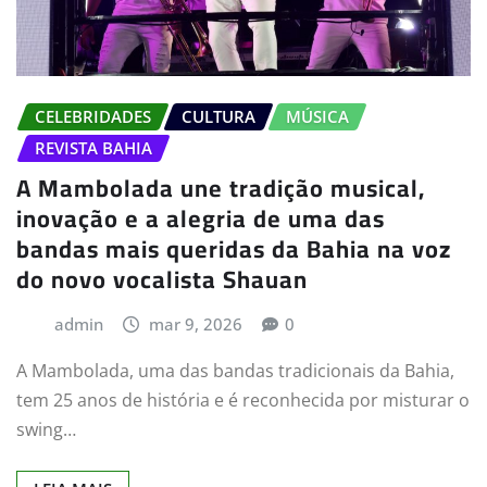
CELEBRIDADES
CULTURA
MÚSICA
REVISTA BAHIA
A Mambolada une tradição musical,
inovação e a alegria de uma das
bandas mais queridas da Bahia na voz
do novo vocalista Shauan
admin
mar 9, 2026
0
A Mambolada, uma das bandas tradicionais da Bahia,
tem 25 anos de história e é reconhecida por misturar o
swing…