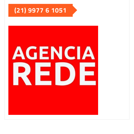
de
(21) 9977 6 1051
posts