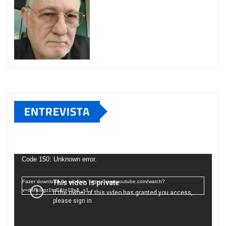
ENTREVISTA
Tocador
de
Code 150: Unknown error.
vídeo
Fazer download do arquivo: https://www.youtube.com/watch?
v=d4Fu9gz1tqE&t=19s&_=1