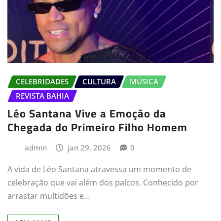
CELEBRIDADES
CULTURA
MÚSICA
REVISTA BAHIA
Léo Santana Vive a Emoção da
Chegada do Primeiro Filho Homem
admin
jan 29, 2026
0
A vida de Léo Santana atravessa um momento de
celebração que vai além dos palcos. Conhecido por
arrastar multidões e…