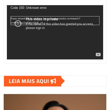
Tocador
de
Code 150: Unknown error.
vídeo
Fazer download do arquivo: https://www.youtube.com/watch?
v=d4Fu9gz1tqE&t=19s&_=1
LEIA MAIS AQUI
00:00