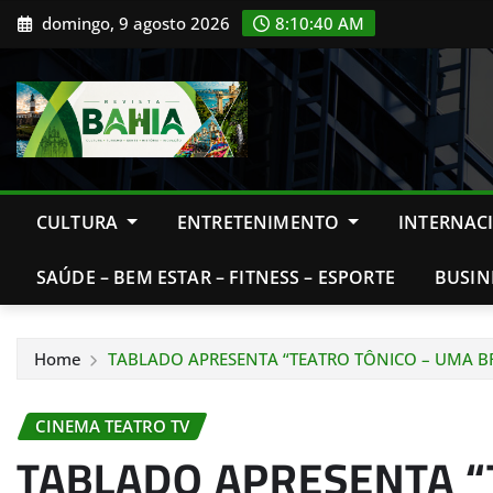
Skip
domingo, 9 agosto 2026
8:10:42 AM
to
content
CULTURA
ENTRETENIMENTO
INTERNAC
SAÚDE – BEM ESTAR – FITNESS – ESPORTE
BUSIN
Home
TABLADO APRESENTA “TEATRO TÔNICO – UMA BR
CINEMA TEATRO TV
TABLADO APRESENTA “