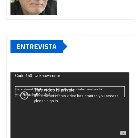
ENTREVISTA
Tocador
de
Code 150: Unknown error.
vídeo
Fazer download do arquivo: https://www.youtube.com/watch?
v=d4Fu9gz1tqE&t=19s&_=1