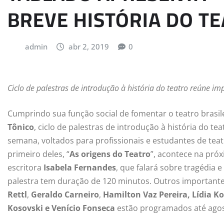
BREVE HISTÓRIA DO T
admin
abr 2, 2019
0
Ciclo de palestras de introdução à história do teatro reúne i
Cumprindo sua função social de fomentar o teatro brasil
Tônico
, ciclo de palestras de introdução à história do t
semana, voltados para profissionais e estudantes de teat
primeiro deles, “
As origens do Teatro
”, acontece na próx
escritora
Isabela Fernandes
, que falará sobre tragédia 
palestra tem duração de 120 minutos. Outros important
Rettl
,
Geraldo Carneiro
,
Hamilton Vaz Pereira, Lídia K
Kosovski e
Venício Fonseca
estão programados até agos