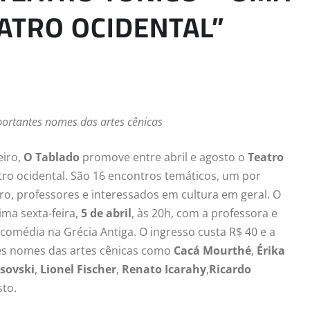
EATRO OCIDENTAL”
mportantes nomes das artes cênicas
eiro,
O Tablado
promove
entre abril e
agosto o
Teatro
eatro ocidental. São 16 encontros temáticos, um por
ro, professores e interessados em cultura em geral. O
ima sexta-feira,
5 de abril
, às 20h, com a professora e
e comédia na Grécia Antiga. O ingresso custa R$ 40 e a
es nomes das artes cênicas como
Cacá Mourthé
,
Érika
osovski
,
Lionel Fischer
,
Renato Icarahy
,
Ricardo
to.