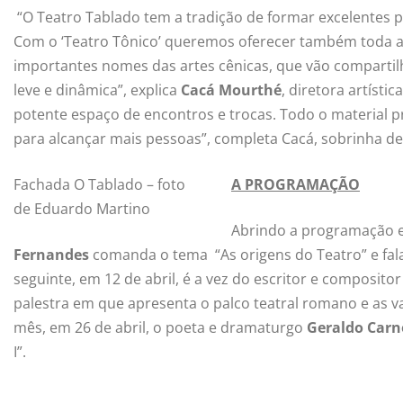
“O Teatro Tablado tem a tradição de formar excelentes pr
Com o ‘Teatro Tônico’ queremos oferecer também toda a b
importantes nomes das artes cênicas, que vão comparti
leve e dinâmica”, explica
Cacá Mourthé
, diretora artísti
potente espaço de encontros e trocas. Todo o material p
para alcançar mais pessoas”, completa Cacá, sobrinha d
Fachada O Tablado – foto
A PROGRAMAÇÃO
de Eduardo Martino
Abrindo a programação em
Fernandes
comanda o tema “As origens do Teatro” e fal
seguinte, em 12 de abril, é a vez do escritor e composito
palestra em que apresenta o palco teatral romano e as v
mês, em 26 de abril, o poeta e dramaturgo
Geraldo Carn
I”.