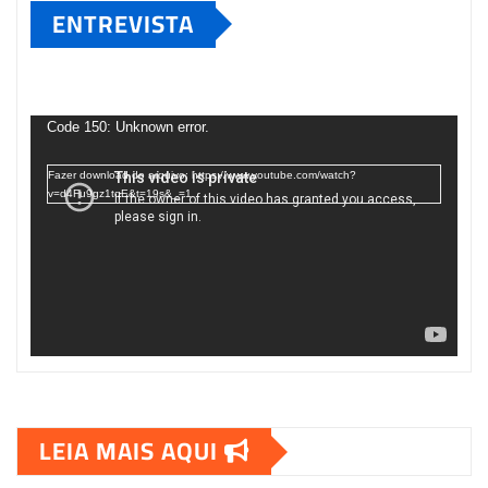
ENTREVISTA
Tocador
de
Code 150: Unknown error.
vídeo
Fazer download do arquivo: https://www.youtube.com/watch?
v=d4Fu9gz1tqE&t=19s&_=1
LEIA MAIS AQUI