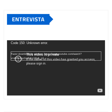
ENTREVISTA
Tocador
de
Code 150: Unknown error.
vídeo
Fazer download do arquivo: https://www.youtube.com/watch?
v=d4Fu9gz1tqE&t=19s&_=1