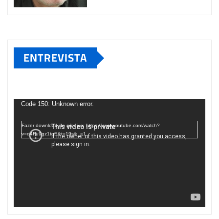
ENTREVISTA
Tocador
de
Code 150: Unknown error.
vídeo
Fazer download do arquivo: https://www.youtube.com/watch?
v=d4Fu9gz1tqE&t=19s&_=1