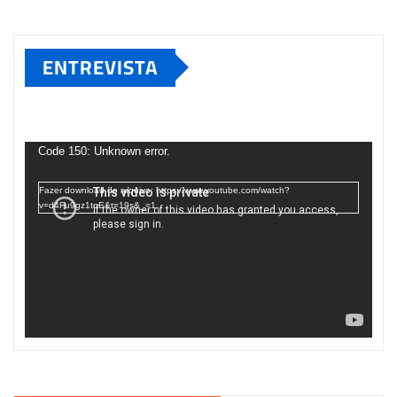
ENTREVISTA
Tocador
de
Code 150: Unknown error.
vídeo
Fazer download do arquivo: https://www.youtube.com/watch?
v=d4Fu9gz1tqE&t=19s&_=1