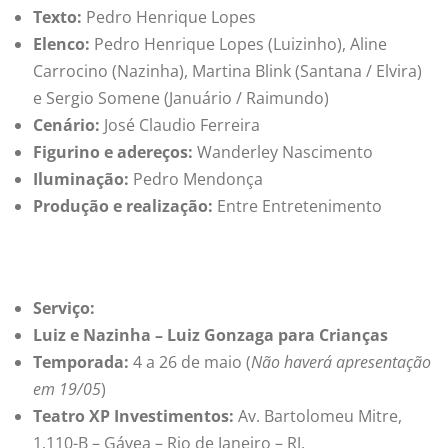
Texto:
Pedro Henrique Lopes
Elenco:
Pedro Henrique Lopes (Luizinho), Aline
Carrocino (Nazinha), Martina Blink (Santana / Elvira)
e Sergio Somene (Januário / Raimundo)
Cenário:
José Claudio Ferreira
Figurino e adereços:
Wanderley Nascimento
Ilumina
çã
o:
Pedro Mendonça
Produção e realização:
Entre Entretenimento
Serviço:
Luiz e Nazinha – Luiz Gonzaga para Crianças
Temporada:
4 a 26 de maio (
Não haverá apresentação
em 19/05
)
Teatro XP Investimentos:
Av. Bartolomeu Mitre,
1.110-B – Gávea – Rio de Janeiro – RJ.