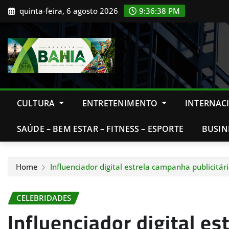
Skip
quinta-feira, 6 agosto 2026
9:36:39 PM
to
content
CULTURA
ENTRETENIMENTO
INTERNAC
SAÚDE – BEM ESTAR – FITNESS – ESPORTE
BUSIN
Home
Influenciador digital estrela campanha publicitár
CELEBRIDADES
Influenciador digital e