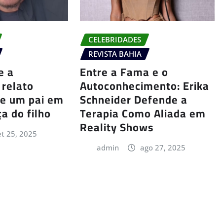
CELEBRIDADES
REVISTA BAHIA
e a
Entre a Fama e o
 relato
Autoconhecimento: Erika
e um pai em
Schneider Defende a
a do filho
Terapia Como Aliada em
Reality Shows
et 25, 2025
admin
ago 27, 2025