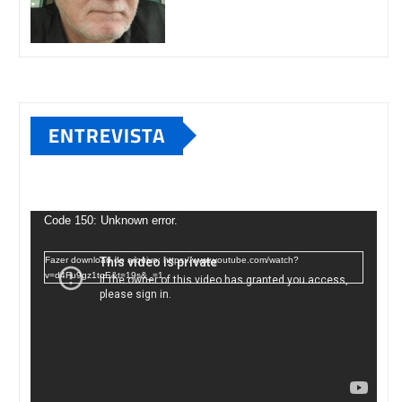
ENTREVISTA
Tocador
de
Code 150: Unknown error.
vídeo
Fazer download do arquivo: https://www.youtube.com/watch?
v=d4Fu9gz1tqE&t=19s&_=1