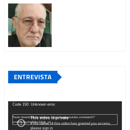
ENTREVISTA
Tocador
de
Code 150: Unknown error.
vídeo
Fazer download do arquivo: https://www.youtube.com/watch?
v=d4Fu9gz1tqE&t=19s&_=1