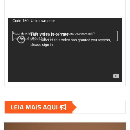
Tocador
de
Code 150: Unknown error.
vídeo
Fazer download do arquivo: https://www.youtube.com/watch?
v=d4Fu9gz1tqE&t=19s&_=1
LEIA MAIS AQUI
00:00