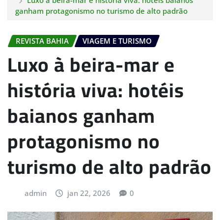
Luxo à beira-mar e história viva: hotéis baianos
ganham protagonismo no turismo de alto padrão
REVISTA BAHIA
VIAGEM E TURISMO
Luxo à beira-mar e
história viva: hotéis
baianos ganham
protagonismo no
turismo de alto padrão
admin
jan 22, 2026
0