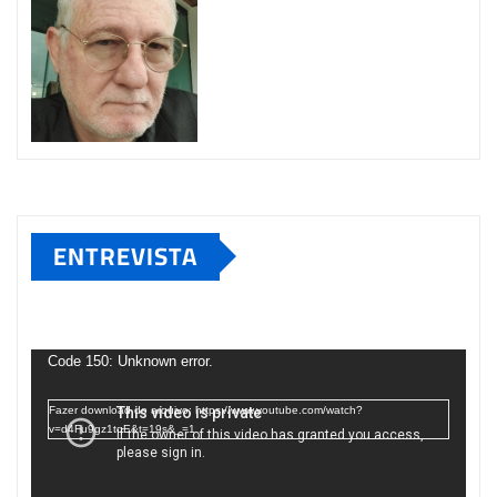
ENTREVISTA
Tocador
de
Code 150: Unknown error.
vídeo
Fazer download do arquivo: https://www.youtube.com/watch?
v=d4Fu9gz1tqE&t=19s&_=1