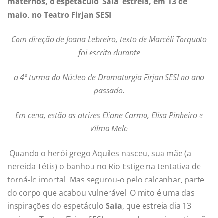
maternos,
o espetáculo ‘Saia’ estreia, em 13 de
maio, no Teatro Firjan SESI
Com direção de Joana Lebreiro, texto de Marcéli Torquato
foi escrito durante
a 4ª turma do Núcleo de Dramaturgia Firjan SESI no ano
passado.
Em cena, estão as atrizes Eliane Carmo, Elisa Pinheiro e
Vilma Melo
Quando o herói grego Aquiles nasceu, sua mãe (a
nereida Tétis) o banhou no Rio Estige na tentativa de
torná-lo imortal. Mas segurou-o pelo calcanhar, parte
do corpo que acabou vulnerável. O mito é uma das
inspirações do espetáculo
Saia
, que estreia dia 13