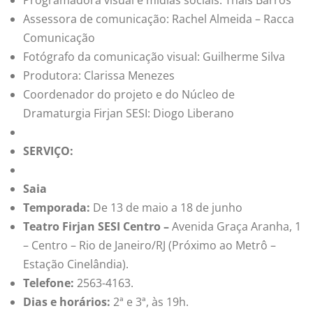
Programadora visual e mídias sociais: Thaís Barros
Assessora de comunicação: Rachel Almeida – Racca
Comunicação
Fotógrafo da comunicação visual: Guilherme Silva
Produtora: Clarissa Menezes
Coordenador do projeto e do Núcleo de
Dramaturgia Firjan SESI: Diogo Liberano
SERVIÇO:
Saia
Temporada:
De 13 de maio a 18 de junho
Teatro Firjan SESI Centro –
Avenida Graça Aranha, 1
– Centro – Rio de Janeiro/RJ (Próximo ao Metrô –
Estação Cinelândia).
Telefone:
2563-4163.
Dias e horários:
2ª e 3ª, às 19h.