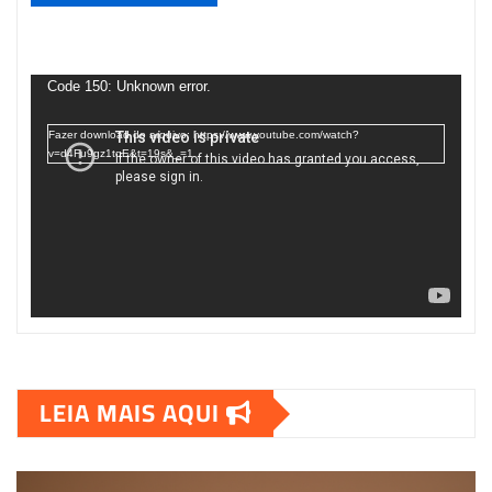
Tocador
de
Code 150: Unknown error.
vídeo
Fazer download do arquivo: https://www.youtube.com/watch?
v=d4Fu9gz1tqE&t=19s&_=1
LEIA MAIS AQUI