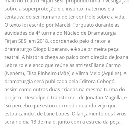
maio no Teatro Firjan SESI, propondo uma investigação
sobre a superproteção e o instinto maternos e a
tentativa do ser humano de ter controle sobre a vida.
O texto foi escrito por Marcéli Torquato durante as
atividades da 4ª turma do Núcleo de Dramaturgia
Firjan SESI em 2018, coordenado pelo diretor e
dramaturgo Diogo Liberano, e é sua primeira peça
teatral. A história chega ao palco com direção de Joana
Lebreiro e elenco que reúne as atrizesEliane Carmo
(Neném), Elisa Pinheiro (Mãe) e Vilma Melo (Aquiles). A
dramaturgia será publicada pela Editora Cobogó,
assim como outras duas criadas na mesma turma do
projeto: ‘Desculpe o transtorno’, de Jonatan Magella, e
‘Só percebo que estou correndo quando vejo que
estou caindo’, de Lane Lopes. O lançamento dos livros
será no dia 13 de maio, junto com a estreia da peça.