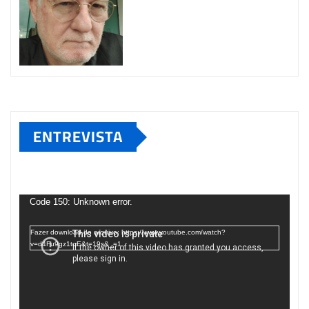
ENTREVISTA
Tocador
de
Code 150: Unknown error.
vídeo
Fazer download do arquivo: https://www.youtube.com/watch?
v=d4Fu9gz1tqE&t=19s&_=1