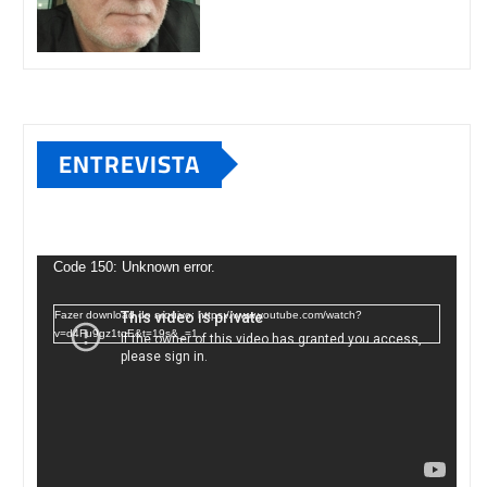
ENTREVISTA
Tocador
de
Code 150: Unknown error.
vídeo
Fazer download do arquivo: https://www.youtube.com/watch?
v=d4Fu9gz1tqE&t=19s&_=1