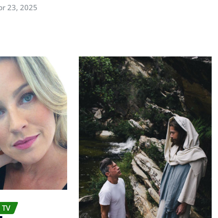
br 23, 2025
 TV