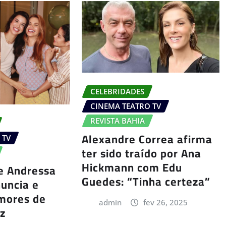
CELEBRIDADES
CINEMA TEATRO TV
REVISTA BAHIA
Alexandre Correa afirma
 TV
ter sido traído por Ana
Hickmann com Edu
e Andressa
Guedes: “Tinha certeza”
nuncia e
umores de
admin
fev 26, 2025
ez