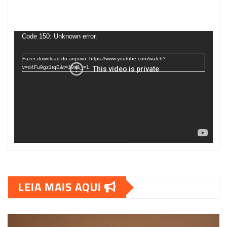
Tocador
de
Code 150: Unknown error.
vídeo
Fazer download do arquivo: https://www.youtube.com/watch?
v=d4Fu9gz1tqE&t=19s&_=1
LEIA MAIS AQUI
00:00