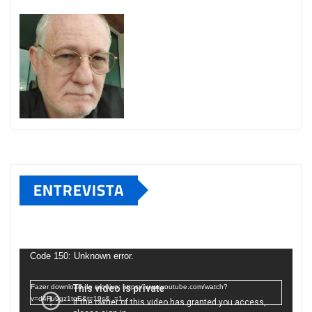
ENTREVISTA
Tocador
de
Code 150: Unknown error.
vídeo
Fazer download do arquivo: https://www.youtube.com/watch?
v=d4Fu9gz1tqE&t=19s&_=1