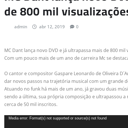
de 800 mil visualizaçõe
admin
abr 12, 2019
0
MC Dant lança novo DVD e já ultrapassa mais de 800 mil 
Com um pouco mais de um ano de carreira Mc se destaca 
O cantor e compositor Gaspare Leonardo de Oliveira D´
dar novos passos na trajetória musical com um grande des
Atuando no funk há mais de um ano, já gravou duas músi
sendo a última, sua própria composição e ultrapassou a
cerca de 50 mil inscritos.
T
Media error: Format(s) not supported or source(s) not found
o