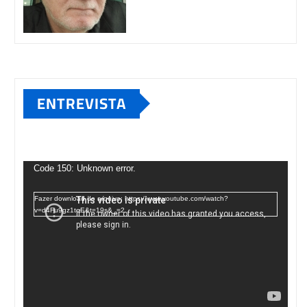
ENTREVISTA
Tocador
de
Code 150: Unknown error.
vídeo
Fazer download do arquivo: https://www.youtube.com/watch?
v=d4Fu9gz1tqE&t=19s&_=2