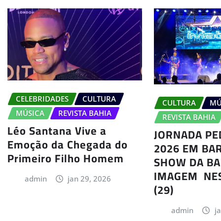
CELEBRIDADES
CULTURA
CULTURA
MÚ
MÚSICA
REVISTA BAHIA
REVISTA BAHIA
Léo Santana Vive a
JORNADA PE
Emoção da Chegada do
2026 EM BA
Primeiro Filho Homem
SHOW DA B
IMAGEM NES
admin
jan 29, 2026
(29)
admin
j