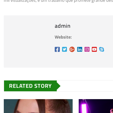
mil visualizações, é um trabalho que promete grande des
admin
Website:
RELATED STORY