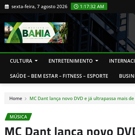
Skip
sexta-feira, 7 agosto 2026
1:17:33 AM
to
content
CULTURA
ENTRETENIMENTO
INTERNAC
SAÚDE – BEM ESTAR – FITNESS – ESPORTE
BUSIN
Home
MC Dant lança novo DVD e já ultrapassa mais de 
MÚSICA
MC Dant lança novo DVD