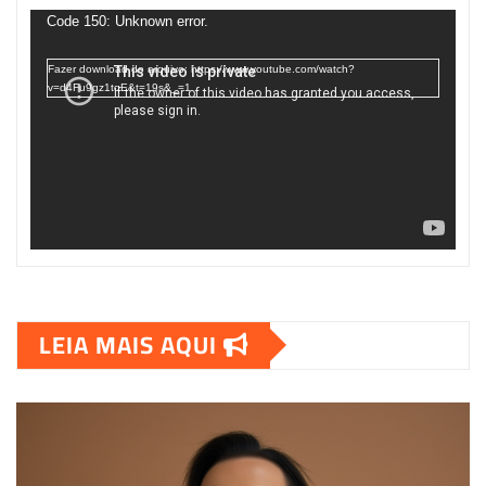
de
Code 150: Unknown error.
vídeo
Fazer download do arquivo: https://www.youtube.com/watch?
v=d4Fu9gz1tqE&t=19s&_=1
LEIA MAIS AQUI
00:00