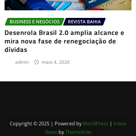
BUSINESS E NEGÓCIOS
REVISTA BAHIA
Desenrola Brasil 2.0 amplia alcance e
mira nova fase de renegociação de
dívidas
admin
maio 4, 2026
Copyright © 2025 | Powered by
WordPress
|
Irvine
News
by
ThemeArile