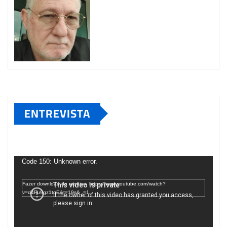
ENTREVISTA
Tocador
de
Code 150: Unknown error.
vídeo
Fazer download do arquivo: https://www.youtube.com/watch?
v=d4Fu9gz1tqE&t=19s&_=1