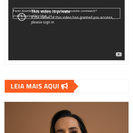
vídeo
Fazer download do arquivo: https://www.youtube.com/watch?
v=d4Fu9gz1tqE&t=19s&_=1
LEIA MAIS AQUI
00:00