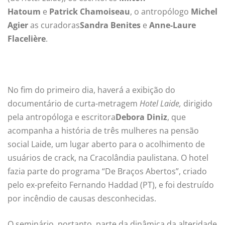
Hatoum
e
Patrick Chamoiseau
, o antropólogo
Michel
Agier
as curadoras
Sandra Benites
e
Anne-Laure
Flacelière
.
No fim do primeiro dia, haverá a exibição do
documentário de curta-metragem
Hotel Laide,
dirigido
pela antropóloga e escritora
Debora Diniz
, que
acompanha a história de três mulheres na pensão
social Laide, um lugar aberto para o acolhimento de
usuários de crack, na Cracolândia paulistana. O hotel
fazia parte do programa “De Braços Abertos”, criado
pelo ex-prefeito Fernando Haddad (PT), e foi destruído
por incêndio de causas desconhecidas.
O seminário, portanto, parte da dinâmica da alteridade