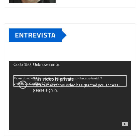
ENTREVISTA
Tocador
de
Code 150: Unknown error.
vídeo
Fazer download do arquivo: https://www.youtube.com/watch?
v=d4Fu9gz1tqE&t=19s&_=1