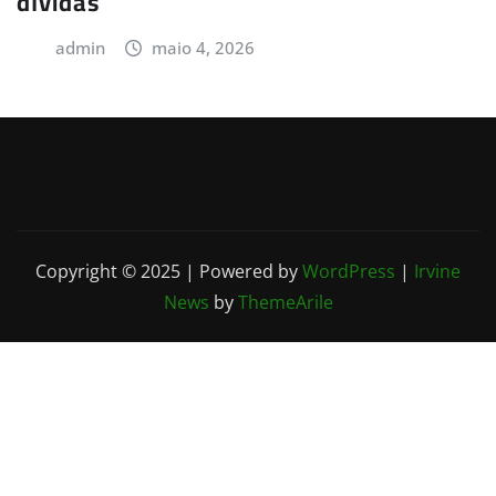
dívidas
admin
maio 4, 2026
Copyright © 2025 | Powered by
WordPress
|
Irvine
News
by
ThemeArile