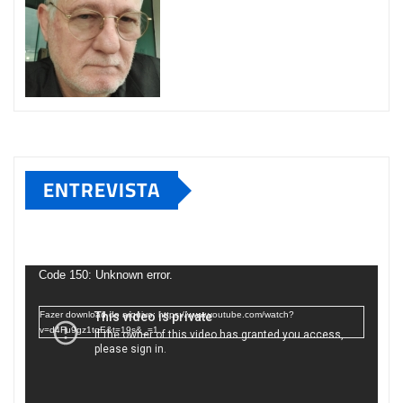
ENTREVISTA
Tocador
de
Code 150: Unknown error.
vídeo
Fazer download do arquivo: https://www.youtube.com/watch?
v=d4Fu9gz1tqE&t=19s&_=1