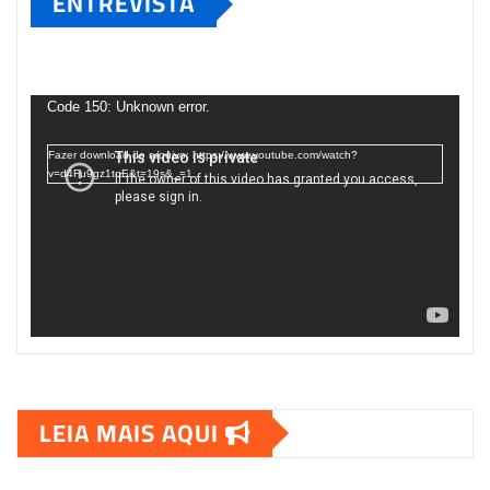
ENTREVISTA
Tocador
de
Code 150: Unknown error.
vídeo
Fazer download do arquivo: https://www.youtube.com/watch?
v=d4Fu9gz1tqE&t=19s&_=1
LEIA MAIS AQUI