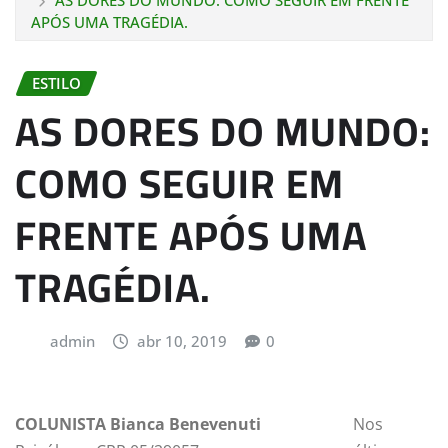
AS DORES DO MUNDO: COMO SEGUIR EM FRENTE
APÓS UMA TRAGÉDIA.
ESTILO
AS DORES DO MUNDO:
COMO SEGUIR EM
FRENTE APÓS UMA
TRAGÉDIA.
admin
abr 10, 2019
0
COLUNISTA Bianca Benevenuti
Nos