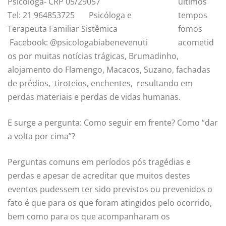
Psicóloga- CRP 05/29057
últimos
Tel: 21 964853725 Psicóloga e
tempos
Terapeuta Familiar Sistêmica
fomos
Facebook: @psicologabiabenevenuti
acometid
os por muitas notícias trágicas, Brumadinho,
alojamento do Flamengo, Macacos, Suzano, fachadas
de prédios, tiroteios, enchentes, resultando em
perdas materiais e perdas de vidas humanas.
E surge a pergunta: Como seguir em frente? Como “dar
a volta por cima”?
Perguntas comuns em períodos pós tragédias e
perdas e apesar de acreditar que muitos destes
eventos pudessem ter sido previstos ou prevenidos o
fato é que para os que foram atingidos pelo ocorrido,
bem como para os que acompanharam os