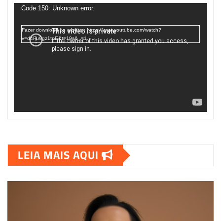
de
Code 150: Unknown error.
vídeo
Fazer download do arquivo: https://www.youtube.com/watch?
v=d4Fu9gz1tqE&t=19s&_=1
LEIA MAIS AQUI
00:00