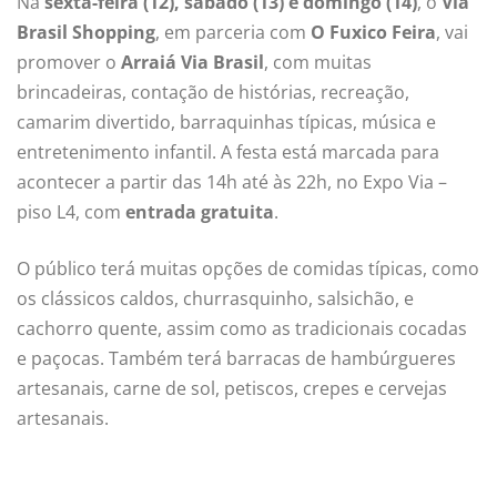
Na
sexta-feira (12), sábado (13) e domingo (14)
, o
Via
Brasil Shopping
, em parceria com
O Fuxico Feira
, vai
promover o
Arraiá Via Brasil
, com muitas
brincadeiras, contação de histórias, recreação,
camarim divertido, barraquinhas típicas, música e
entretenimento infantil. A festa está marcada para
acontecer a partir das 14h até às 22h, no Expo Via –
piso L4, com
entrada gratuita
.
O público terá muitas opções de comidas típicas, como
os clássicos caldos, churrasquinho, salsichão, e
cachorro quente, assim como as tradicionais cocadas
e paçocas. Também terá barracas de hambúrgueres
artesanais, carne de sol, petiscos, crepes e cervejas
artesanais.