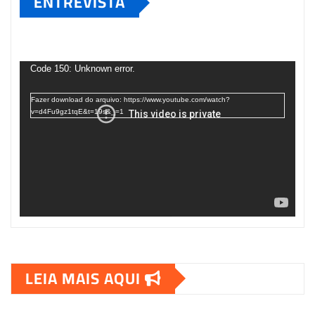
ENTREVISTA
Tocador
de
Code 150: Unknown error.
vídeo
Fazer download do arquivo: https://www.youtube.com/watch?
v=d4Fu9gz1tqE&t=19s&_=1
LEIA MAIS AQUI