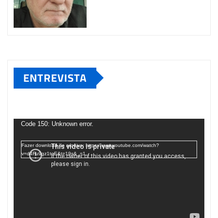
ENTREVISTA
Tocador
de
Code 150: Unknown error.
vídeo
Fazer download do arquivo: https://www.youtube.com/watch?
v=d4Fu9gz1tqE&t=19s&_=1