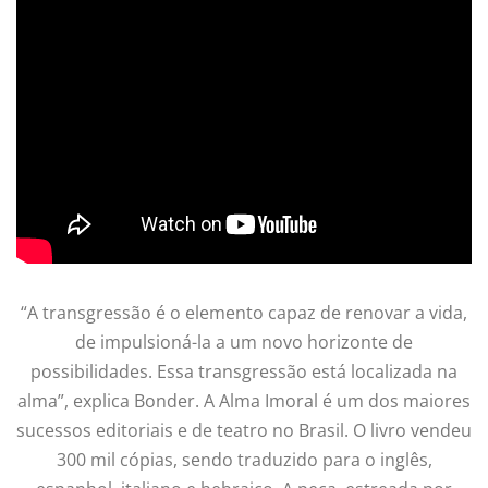
“A transgressão é o elemento capaz de renovar a vida,
de impulsioná-la a um novo horizonte de
possibilidades. Essa transgressão está localizada na
alma”, explica Bonder. A Alma Imoral é um dos maiores
sucessos editoriais e de teatro no Brasil. O livro vendeu
300 mil cópias, sendo traduzido para o inglês,