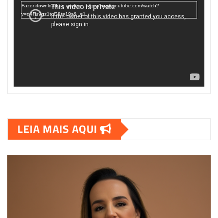
Fazer download do arquivo: https://www.youtube.com/watch?
v=d4Fu9gz1tqE&t=19s&_=1
LEIA MAIS AQUI
00:00