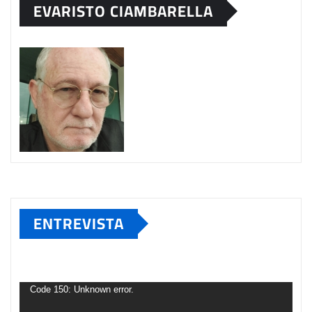
EVARISTO CIAMBARELLA
ENTREVISTA
Tocador
de
Code 150: Unknown error.
vídeo