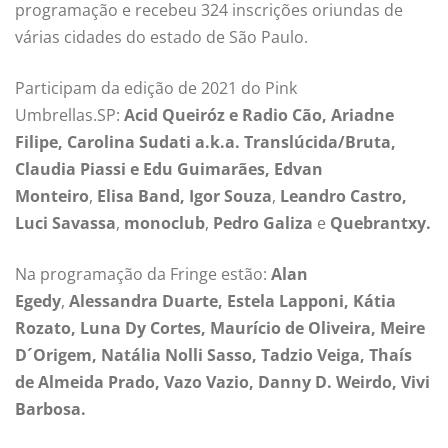
programação e recebeu 324 inscrições oriundas de
várias cidades do estado de São Paulo.
Participam da edição de 2021 do Pink
Umbrellas.SP:
Acid Queiróz e Radio Cão, Ariadne
Filipe, Carolina Sudati a.k.a. Translúcida/Bruta,
Claudia Piassi e Edu Guimarães, Edvan
Monteiro
,
Elisa Band, Igor Souza
,
Leandro Castro,
Luci Savassa
,
monoclub
,
Pedro Galiza
e
Quebrantxy.
Na programação da Fringe estão:
Alan
Egedy
,
Alessandra Duarte, Estela Lapponi, Kátia
Rozato, Luna Dy Cortes, Maurício de Oliveira, Meire
D´Origem, Natália Nolli Sasso, Tadzio Veiga, Thaís
de Almeida Prado, Vazo Vazio, Danny D. Weirdo,
Vivi
Barbosa.