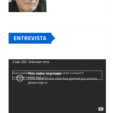
ENTREVISTA
Tocador
de
Code 150: Unknown error.
vídeo
Fazer download do arquivo: https://www.youtube.com/watch?
v=d4Fu9gz1tqE&t=19s&_=1