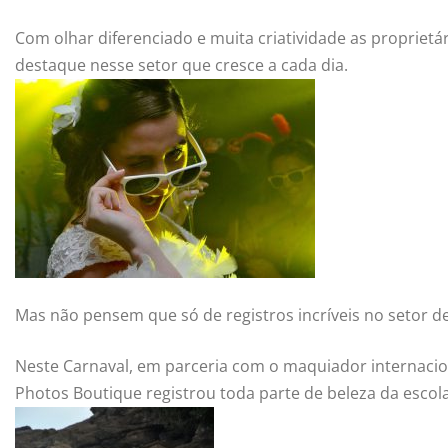
Com olhar diferenciado e muita criatividade as propriet
destaque nesse setor que cresce a cada dia.
Mas não pensem que só de registros incríveis no setor
Neste Carnaval, em parceria com o maquiador internaciona
Photos Boutique registrou toda parte de beleza da escola