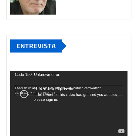
ENTREVISTA
Tocador
de
Code 150: Unknown error.
vídeo
Fazer download do arquivo: https://www.youtube.com/watch?
v=d4Fu9gz1tqE&t=19s&_=1