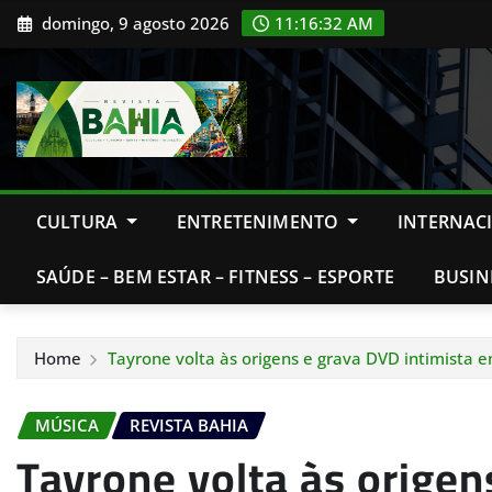
Skip
domingo, 9 agosto 2026
11:16:34 AM
to
content
CULTURA
ENTRETENIMENTO
INTERNAC
SAÚDE – BEM ESTAR – FITNESS – ESPORTE
BUSIN
Home
Tayrone volta às origens e grava DVD intimista 
MÚSICA
REVISTA BAHIA
Tayrone volta às origen