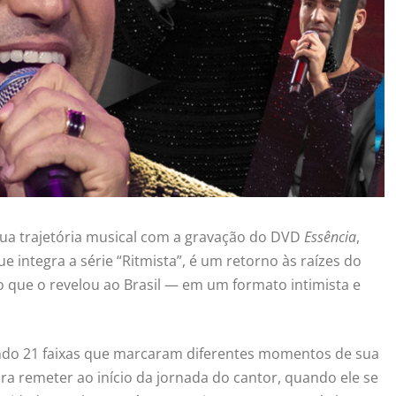
ua trajetória musical com a gravação do DVD
Essência
,
e integra a série “Ritmista”, é um retorno às raízes do
 que o revelou ao Brasil — em um formato intimista e
ndo 21 faixas que marcaram diferentes momentos de sua
ra remeter ao início da jornada do cantor, quando ele se