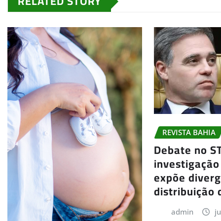
RELATED STORY
REVISTA BAHIA
Debate no S
investigação
expõe diver
distribuição 
admin
j