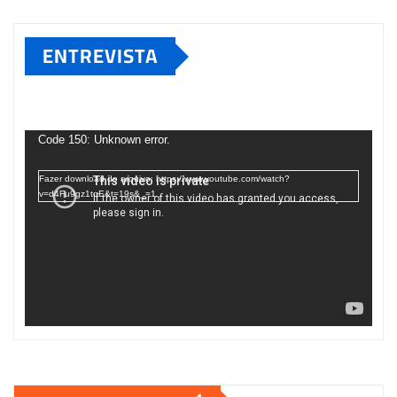
ENTREVISTA
Tocador
de
Code 150: Unknown error.
vídeo
Fazer download do arquivo: https://www.youtube.com/watch?
v=d4Fu9gz1tqE&t=19s&_=1