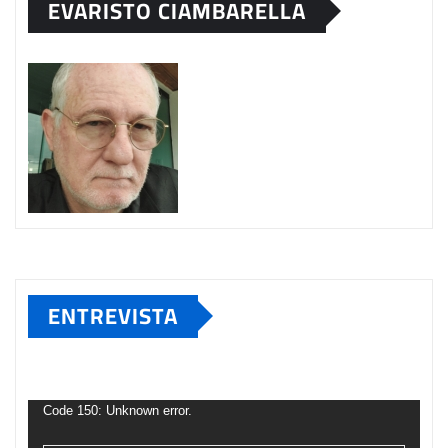
EVARISTO CIAMBARELLA
ENTREVISTA
Tocador
de
Code 150: Unknown error.
vídeo