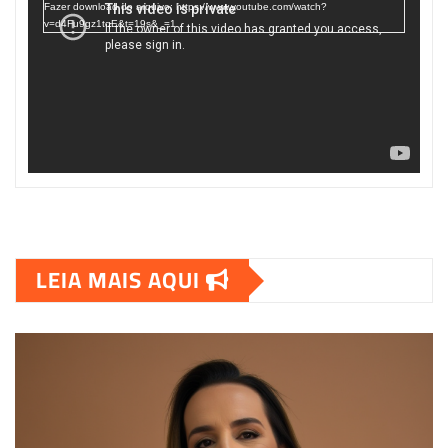
Fazer download do arquivo: https://www.youtube.com/watch?
v=d4Fu9gz1tqE&t=19s&_=1
LEIA MAIS AQUI
00:00