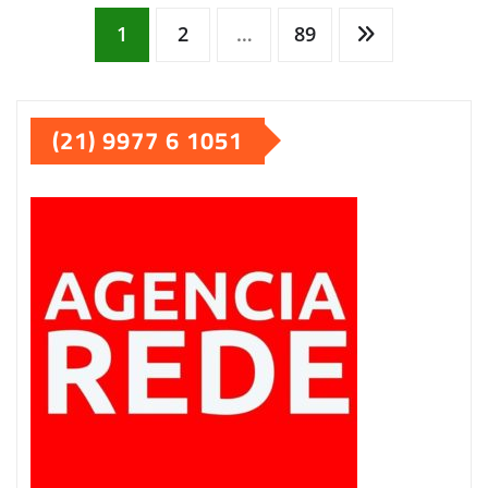
Paginação
1
2
…
89
de
(21) 9977 6 1051
posts