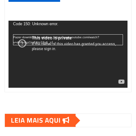
Tocador
de
Code 150: Unknown error.
vídeo
Fazer download do arquivo: https://www.youtube.com/watch?
v=d4Fu9gz1tqE&t=19s&_=1
LEIA MAIS AQUI