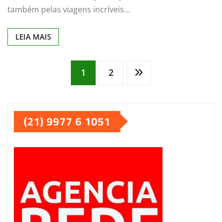
também pelas viagens incríveis…
LEIA MAIS
Paginação
1
2
de
(21) 9977 6 1051
posts