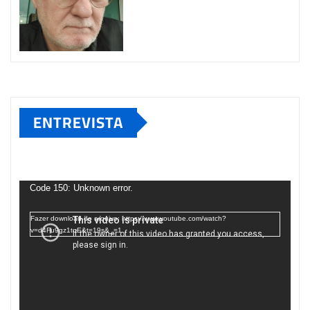
ENTREVISTA
Tocador
de
Code 150: Unknown error.
vídeo
Fazer download do arquivo: https://www.youtube.com/watch?
v=d4Fu9gz1tqE&t=19s&_=1