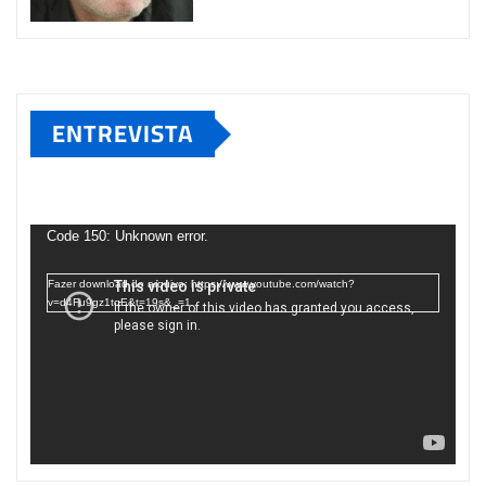
ENTREVISTA
Tocador
de
Code 150: Unknown error.
vídeo
Fazer download do arquivo: https://www.youtube.com/watch?
v=d4Fu9gz1tqE&t=19s&_=1