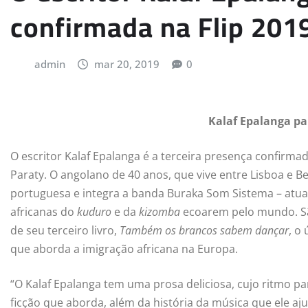
confirmada na Flip 201
admin
mar 20, 2019
0
Kalaf Epalanga par
O escritor Kalaf Epalanga é a terceira presença confirmad
Paraty. O angolano de 40 anos, que vive entre Lisboa e B
portuguesa e integra a banda Buraka Som Sistema – atua
africanas do
kuduro
e da
kizomba
ecoarem pelo mundo. Sã
de seu terceiro livro,
Também os brancos sabem dançar
, o
que aborda a imigração africana na Europa.
“O Kalaf Epalanga tem uma prosa deliciosa, cujo ritmo pa
ficção que aborda, além da história da música que ele 