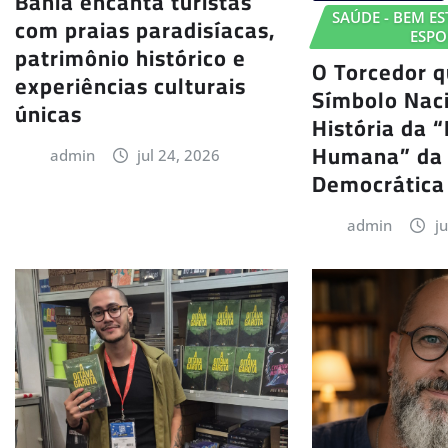
Bahia encanta turistas
SAÚDE - BEM EST
com praias paradisíacas,
ESPO
patrimônio histórico e
O Torcedor q
experiências culturais
Símbolo Naci
únicas
História da 
Humana” da 
admin
jul 24, 2026
Democrática
admin
j