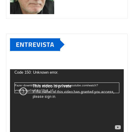
ENTREVISTA
Tocador
de
Code 150: Unknown error.
vídeo
Fazer download do arquivo: https://www.youtube.com/watch?
v=d4Fu9gz1tqE&t=19s&_=1