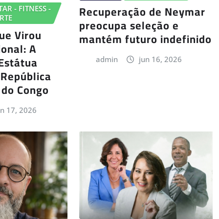
Recuperação de Neymar
AR - FITNESS -
RTE
preocupa seleção e
ue Virou
mantém futuro indefinido
onal: A
“Estátua
admin
jun 16, 2026
República
 do Congo
un 17, 2026