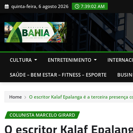
Skip
quinta-feira, 6 agosto 2026
7:39:03 AM
to
content
CULTURA
ENTRETENIMENTO
INTERNAC
SAÚDE – BEM ESTAR – FITNESS – ESPORTE
BUSIN
Home
O escritor Kalaf Epalanga é a terceira presença 
COLUNISTA MARCELO GIRARD
O escritor Kalaf Epalan