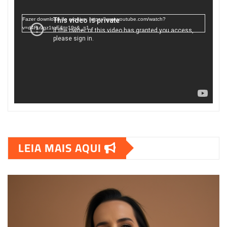
vídeo
Fazer download do arquivo: https://www.youtube.com/watch?
v=d4Fu9gz1tqE&t=19s&_=1
LEIA MAIS AQUI
00:00