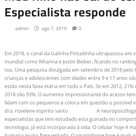
Especialista responde
admin
ago 7, 2019
0
Em 2018, o canal da Galinha Pintadinha ultrapassou em
mundial como Rihanna e Justin Bieber, ficando no ranking
toa. Uma pesquisa divulgada em setembro de 2018 pelo C
crianças e adolescentes com idades entre 9 e 17 anos são
estão nesta faixa etária em todo o País. Se em 2012, 21%
2018 são 93%. O aumento impressionante do acesso tem 
lidam com os pequenos e coloca em questão o possível víc
dra. roselene espirito santo
A neuropsicólog
especialistas que tem estudado esta guinada no comport
tecnologia, já está incorporada à vida. O celular hoje 
humana muito frequentada. O smartphone hoje é mais que te