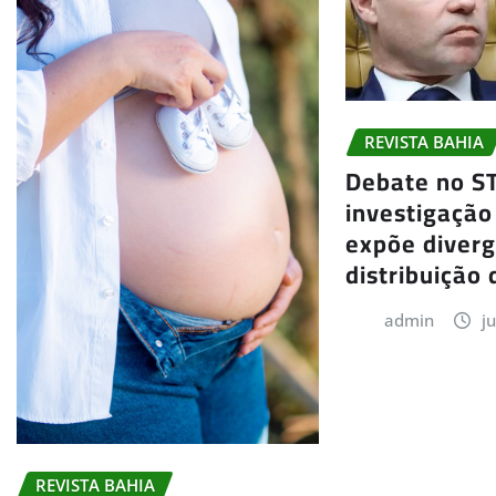
REVISTA BAHIA
Debate no S
investigação
expõe diver
distribuição 
admin
j
REVISTA BAHIA