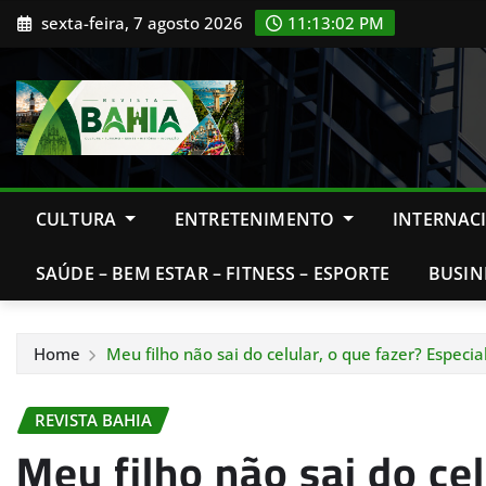
Skip
sexta-feira, 7 agosto 2026
11:13:03 PM
to
content
CULTURA
ENTRETENIMENTO
INTERNAC
SAÚDE – BEM ESTAR – FITNESS – ESPORTE
BUSIN
Home
Meu filho não sai do celular, o que fazer? Especi
REVISTA BAHIA
Meu filho não sai do cel