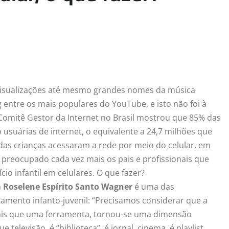
 visualizações até mesmo grandes nomes da música
 entre os mais populares do YouTube, e isto não foi à
omitê Gestor da Internet no Brasil mostrou que 85% das
 usuárias de internet, o equivalente a 24,7 milhões que
 das crianças acessaram a rede por meio do celular, em
preocupado cada vez mais os pais e profissionais que
io infantil em celulares. O que fazer?
a
Roselene Espírito Santo Wagner
é uma das
amento infanto-juvenil: “Precisamos considerar que a
é mais que uma ferramenta, tornou-se uma dimensão
levisão, é “biblioteca”, é jornal, cinema, é playlist,