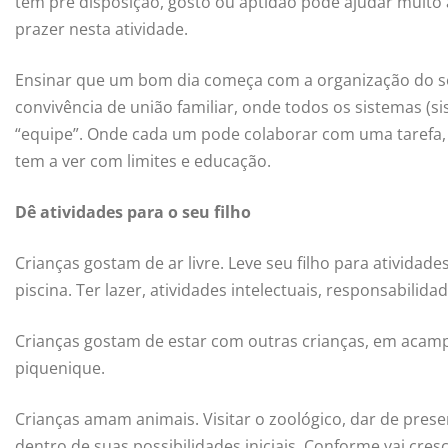
tem pré disposição, gosto ou aptidão pode ajudar muito 
prazer nesta atividade.
Ensinar que um bom dia começa com a organização do s
convivência de união familiar, onde todos os sistemas (s
“equipe”. Onde cada um pode colaborar com uma tarefa, col
tem a ver com limites e educação.
Dê atividades para o seu filho
Crianças gostam de ar livre. Leve seu filho para atividade
piscina. Ter lazer, atividades intelectuais, responsabili
Crianças gostam de estar com outras crianças, em acamp
piquenique.
Crianças amam animais. Visitar o zoológico, dar de pres
dentro de suas possibilidades iniciais. Conforme vai cre