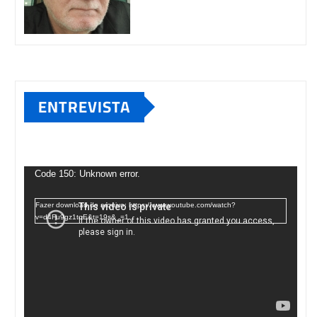
ENTREVISTA
Tocador
de
Code 150: Unknown error.
vídeo
Fazer download do arquivo: https://www.youtube.com/watch?
v=d4Fu9gz1tqE&t=19s&_=1