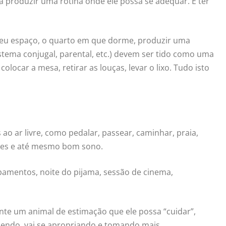
a produzir uma rotina onde ele possa se adequar. E ter
eu espaço, o quarto em que dorme, produzir uma
istema conjugal, parental, etc.) devem ser tido como uma
ocar a mesa, retirar as louças, levar o lixo. Tudo isto
s ao ar livre, como pedalar, passear, caminhar, praia,
dades e até mesmo bom sono.
amentos, noite do pijama, sessão de cinema,
ente um animal de estimação que ele possa “cuidar”,
scendo, vai se apropriando e tomando mais