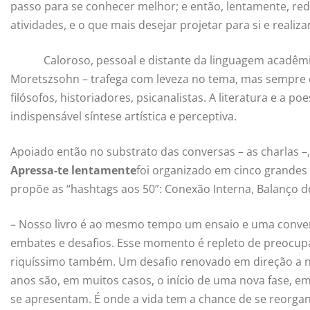
passo para se conhecer melhor; e então, lentamente, rede
atividades, e o que mais desejar projetar para si e realiz
Caloroso, pessoal e distante da linguagem acadêmica, o
Moretszsohn – trafega com leveza no tema, mas sempr
filósofos, historiadores, psicanalistas. A literatura e a 
indispensável síntese artística e perceptiva.
Apoiado então no substrato das conversas – as charlas –,
Apressa-te lentamente
foi organizado em cinco grandes 
propõe as “hashtags aos 50”: Conexão Interna, Balanço d
– Nosso livro é ao mesmo tempo um ensaio e uma conver
embates e desafios. Esse momento é repleto de preocupaç
riquíssimo também. Um desafio renovado em direção a no
anos são, em muitos casos, o início de uma nova fase, 
se apresentam. É onde a vida tem a chance de se reorgan