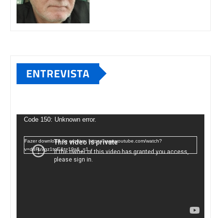
ENTREVISTA
Tocador
de
Code 150: Unknown error.
vídeo
Fazer download do arquivo: https://www.youtube.com/watch?
v=d4Fu9gz1tqE&t=19s&_=1