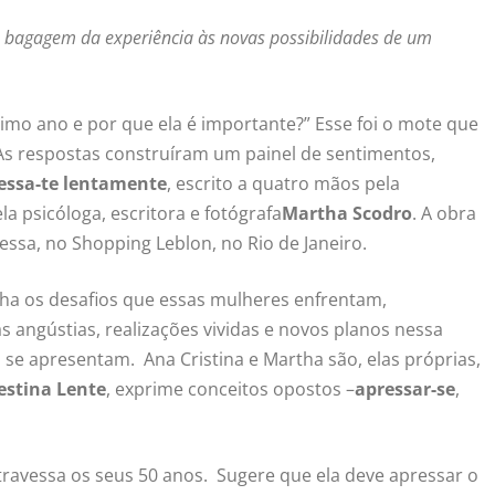
a bagagem da experiência às novas possibilidades de um
imo ano e por que ela é importante?” Esse foi o mote que
 As respostas construíram um painel de sentimentos,
ressa-te lentamente
, escrito a quatro mãos pela
la psicóloga, escritora e fotógrafa
Martha Scodro
. A obra
vessa, no Shopping Leblon, no Rio de Janeiro.
a os desafios que essas mulheres enfrentam,
angústias, realizações vividas e novos planos nessa
se apresentam. Ana Cristina e Martha são, elas próprias,
estina Lente
, exprime conceitos opostos –
apressar-se
,
vessa os seus 50 anos. Sugere que ela deve apressar o