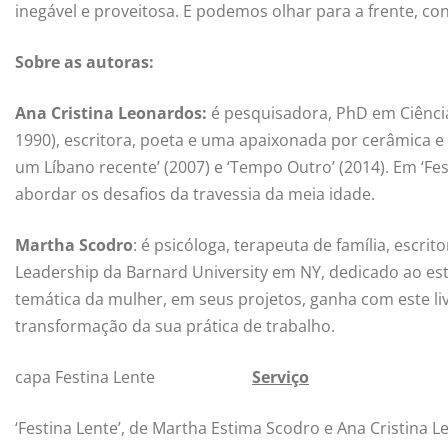
inegável e proveitosa. E podemos olhar para a frente, co
Sobre as autoras:
Ana Cristina Leonardos:
é pesquisadora, PhD em Ciência
1990), escritora, poeta e uma apaixonada por cerâmica e 
um Líbano recente’ (2007) e ‘Tempo Outro’ (2014). Em ‘Fe
abordar os desafios da travessia da meia idade.
Martha Scodro
: é psicóloga, terapeuta de família, escri
Leadership da Barnard University em NY, dedicado ao es
temática da mulher, em seus projetos, ganha com este liv
transformação da sua prática de trabalho.
capa Festina Lente
Serviço
‘Festina Lente’, de Martha Estima Scodro e Ana Cristina 