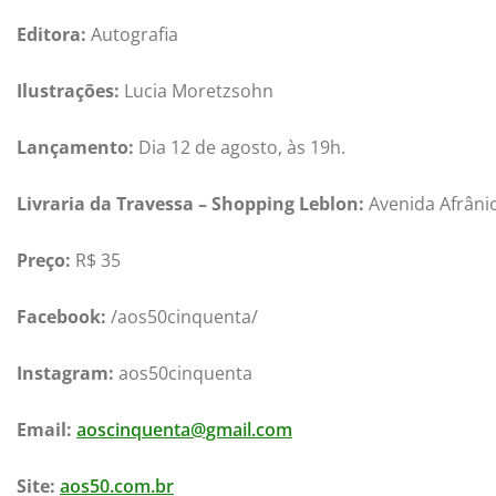
Editora:
Autografia
Ilustrações:
Lucia Moretzsohn
Lançamento:
Dia 12 de agosto, às 19h.
Livraria da Travessa – Shopping Leblon:
Avenida Afrânio
Preço:
R$ 35
Facebook:
/aos50cinquenta/
Instagram:
aos50cinquenta
Email:
aoscinquenta@gmail.com
Site:
aos50.com.br