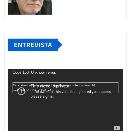
ENTREVISTA
Tocador
de
Code 150: Unknown error.
vídeo
Fazer download do arquivo: https://www.youtube.com/watch?
v=d4Fu9gz1tqE&t=19s&_=1