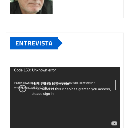
ENTREVISTA
Tocador
de
Code 150: Unknown error.
vídeo
Fazer download do arquivo: https://www.youtube.com/watch?
v=d4Fu9gz1tqE&t=19s&_=1