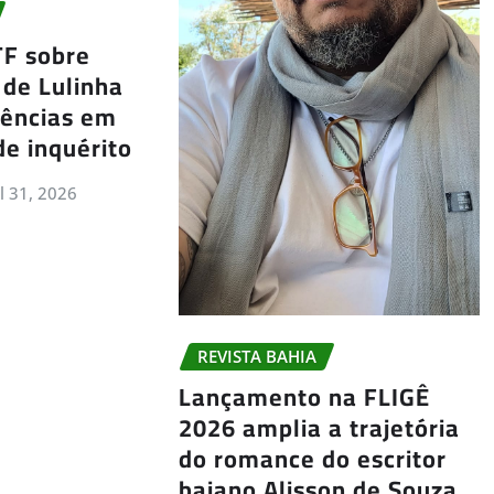
TF sobre
 de Lulinha
gências em
de inquérito
ul 31, 2026
REVISTA BAHIA
Lançamento na FLIGÊ
2026 amplia a trajetória
do romance do escritor
baiano Alisson de Souza