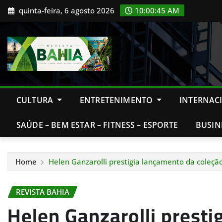
Skip
quinta-feira, 6 agosto 2026
10:00:46 AM
to
content
CULTURA
ENTRETENIMENTO
INTERNAC
SAÚDE – BEM ESTAR – FITNESS – ESPORTE
BUSIN
Home
Helen Ganzarolli prestigia lançamento da coleção
REVISTA BAHIA
Helen Ganzarolli presti