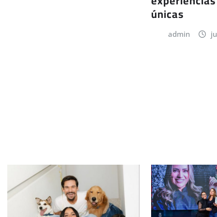
experiências
únicas
admin
j