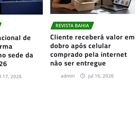
REVISTA BAHIA
Cliente receberá valor em
cional de
dobro após celular
irma
comprado pela internet
mo sede da
não ser entregue
026
admin
jul 16, 2026
ul 17, 2026