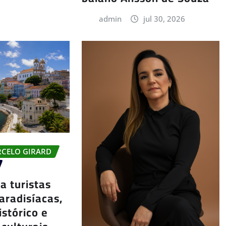
admin
jul 30, 2026
RCELO GIRARD
a turistas
aradisíacas,
istórico e