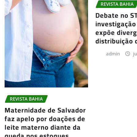
REVISTA BAHIA
Debate no S
investigação
expõe diver
distribuição 
admin
j
REVISTA BAHIA
Maternidade de Salvador
faz apelo por doações de
leite materno diante da
queda nos estoques