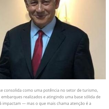
se consolida como uma potência no setor de turismo,
 embarques realizados e atingindo uma base sólida de
ó, já impactam — mas o que mais chama atenção é a