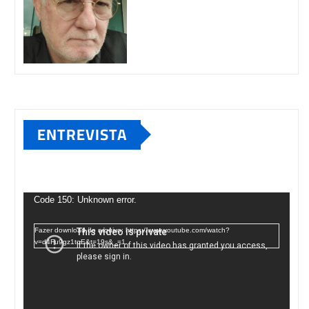
ENTREVISTA
Tocador
de
Code 150: Unknown error.
vídeo
Fazer download do arquivo: https://www.youtube.com/watch?
v=d4Fu9gz1tqE&t=19s&_=1