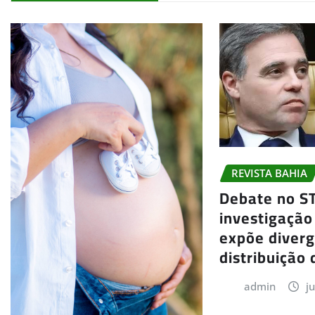
REVISTA BAHIA
Debate no S
investigação
expõe diver
distribuição 
admin
j