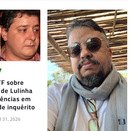
TF sobre
 de Lulinha
gências em
de inquérito
ul 31, 2026