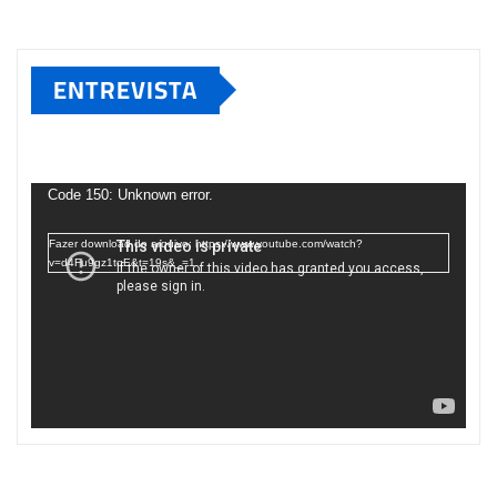
ENTREVISTA
Tocador
de
Code 150: Unknown error.
vídeo
Fazer download do arquivo: https://www.youtube.com/watch?
v=d4Fu9gz1tqE&t=19s&_=1