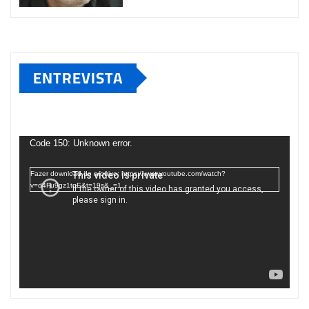
ENTREVISTA
Tocador
de
Code 150: Unknown error.
vídeo
Fazer download do arquivo: https://www.youtube.com/watch?
v=d4Fu9gz1tqE&t=19s&_=1