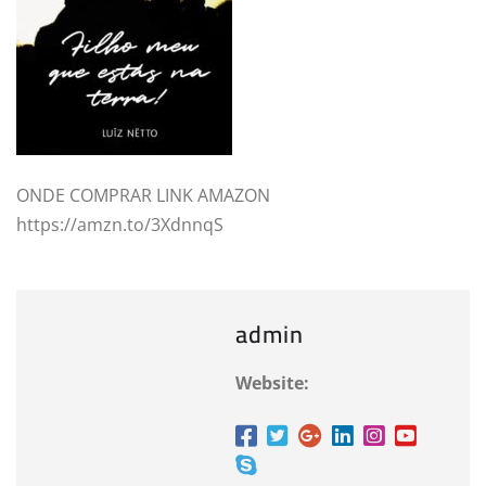
ONDE COMPRAR LINK AMAZON
https://amzn.to/3XdnnqS
admin
Website: